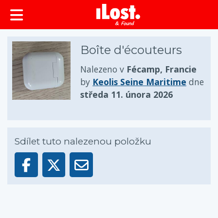
obsah
Boîte d'écouteurs
Nalezeno v
Fécamp, Francie
by
Keolis Seine Maritime
dne
středa 11. února 2026
Sdílet tuto nalezenou položku