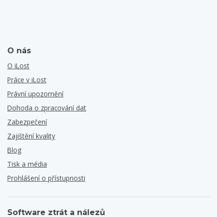
O nás
O iLost
Práce v iLost
Právní upozornění
Dohoda o zpracování dat
Zabezpečení
Zajištění kvality
Blog
Tisk a média
Prohlášení o přístupnosti
Software ztrát a nálezů