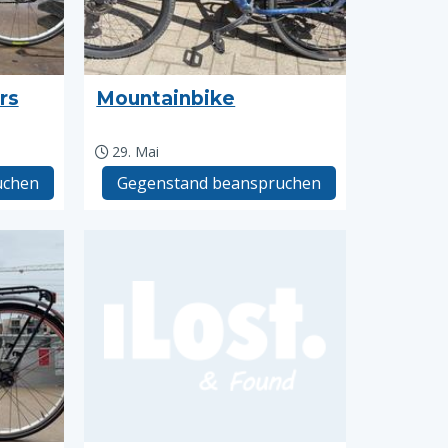
rs
Mountainbike
29. Mai
uchen
Gegenstand beanspruchen