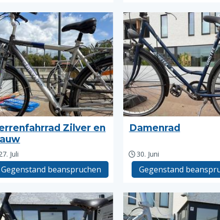
errenfahrrad Zilver en
Damenrad
lauw
27. Juli
30. Juni
Gegenstand beanspruchen
Gegenstand beanspr