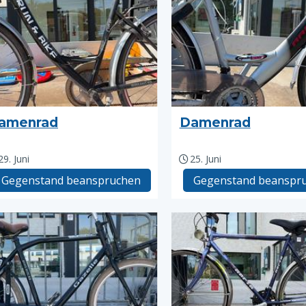
amenrad
Damenrad
29. Juni
25. Juni
Gegenstand beanspruchen
Gegenstand beanspr