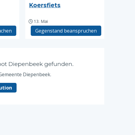
Koersfiets
13. Mai
uchen
Gegenstand beanspruchen
epot Diepenbeek gefunden.
 Gemeente Diepenbeek.
ution