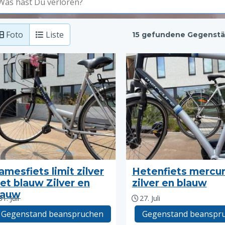
Foto
Liste
15 gefundene Gegenst
amesfiets limit zilver
Hetenfiets mercu
et blauw Zilver en
zilver en blauw
lauw
31. Juli
27. Juli
Gegenstand beanspruchen
Gegenstand beanspr