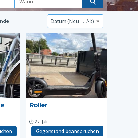
ände
re
Roller
27. Juli
uchen
Gegenstand beanspruchen