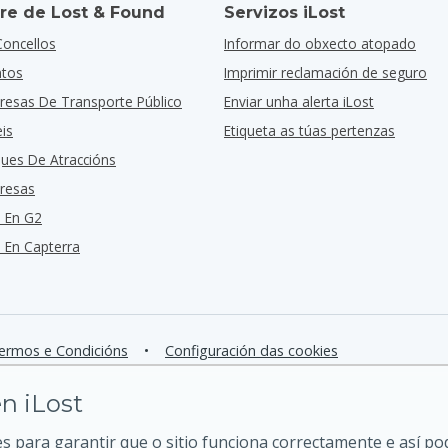
re de Lost & Found
Servizos iLost
Concellos
Informar do obxecto atopado
ntos
Imprimir reclamación de seguro
resas De Transporte Público
Enviar unha alerta iLost
is
Etiqueta as túas pertenzas
ques De Atraccións
resas
 En G2
En Capterra
ermos e Condicións
•
Configuración das cookies
n iLost
 para garantir que o sitio funciona correctamente e así p