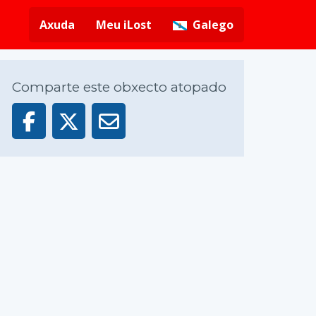
Axuda
Meu iLost
Galego
Comparte este obxecto atopado