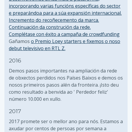
incorporando varias funcións específicas do sector
e preparándoa para a súa expansión internacional.
Incremento do recoñecemento da marca.
Continuación da construción da rede.
Complétase con éxito a campaña de crowdfunding
Gañamos
o Premio Loey starters e fixemos o noso
debut televisivo en RTL Z.
2016
Demos pasos importantes na ampliación da rede
de obxectos perdidos nos Países Baixos e demos os
nosos primeiros pasos alén da fronteira. ¡Isto deu
como resultado a benvida ao ' Perdedor feliz'
número 10.000 en xullo.
2017
2017 promete ser o mellor ano para nós. Estamos a
axudar por centos de persoas por semana a