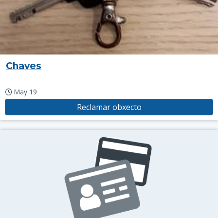
Chaves
May 19
Reclamar obxecto