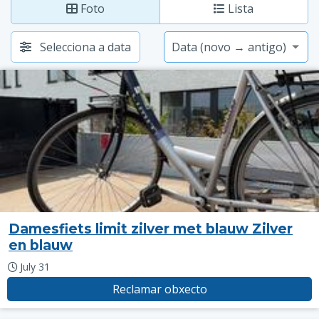
Foto
Lista
Selecciona a data
Damesfiets limit zilver met blauw Zilver
en blauw
July 31
Reclamar obxecto