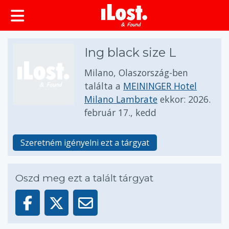
Ing black size L
Milano, Olaszország-ben
találta a
MEININGER Hotel
Milano Lambrate
ekkor:
2026.
február 17., kedd
Szeretném igényelni ezt a tárgyat
Oszd meg ezt a talált tárgyat