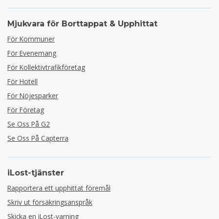
Mjukvara för Borttappat & Upphittat
För Kommuner
För Evenemang
För Kollektivtrafikföretag
För Hotell
För Nöjesparker
För Företag
Se Oss På G2
Se Oss På Capterra
iLost-tjänster
Rapportera ett upphittat föremål
Skriv ut försäkringsanspråk
Skicka en iLost-varning