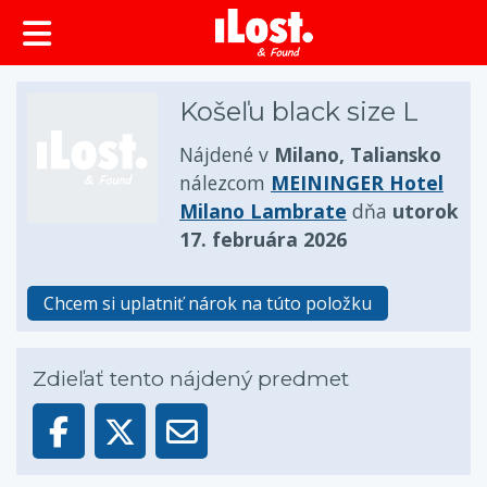
Košeľu black size L
Nájdené v
Milano, Taliansko
nálezcom
MEININGER Hotel
Milano Lambrate
dňa
utorok
17. februára 2026
Chcem si uplatniť nárok na túto položku
Zdieľať tento nájdený predmet