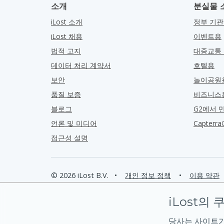
소개
분실물 
iLost 소개
정부 기
iLost 채용
이벤트용
법적 고지
대중교통
데이터 처리 계약서
호텔용
보안
놀이공원
품질 보증
비즈니스
블로그
G2에서 
언론 및 미디어
Capter
접근성 설명
© 2026 iLost B.V.
•
개인 정보 정책
•
이용 약관
iLost의 
당사는 사이트가