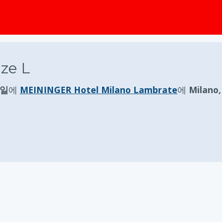
ze L
요일
에
MEININGER Hotel Milano Lambrate
에
Milan