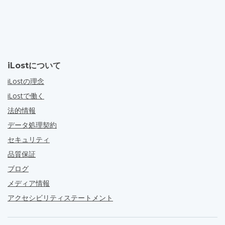
iLostについて
iLostの理念
iLostで働く
法的情報
データ処理契約
セキュリティ
品質保証
ブログ
メディア情報
アクセシビリティステートメント