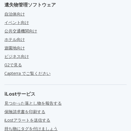
遺失物管理ソフトウェア
自治体向け
イベント向け
公共交通機関向け
ホテル向け
遊園地向け
ビジネス向け
G2で見る
Capterra でご覧ください
iLostサービス
見つかった落とし物を報告する
保険請求書を印刷する
iLostアラートを送信する
持ち物にタグを付けましょう