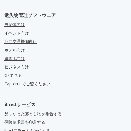
遺失物管理ソフトウェア
自治体向け
イベント向け
公共交通機関向け
ホテル向け
遊園地向け
ビジネス向け
G2で見る
Capterra でご覧ください
iLostサービス
見つかった落とし物を報告する
保険請求書を印刷する
iLostアラートを送信する