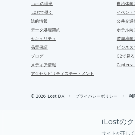
iLostの理念
自治体向
iLostで働く
イベント
法的情報
公共交通
データ処理契約
ホテル向
セキュリティ
遊園地向
品質保証
ビジネス
ブログ
G2で見る
メディア情報
Capter
アクセシビリティステートメント
© 2026 iLost B.V.
•
プライバシーポリシー
•
利
iLostの
サイトが正しく