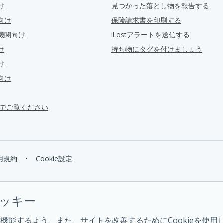
け
見つかった落とし物を報告する
向け
保険請求書を印刷する
機関向け
iLostアラートを送信する
け
持ち物にタグを付けましょう
け
向け
ra でご覧ください
用規約
•
Cookie設定
クッキー
機能するよう、また、サイトを改善するためにCookieを使用