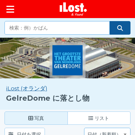
ップ
iLost (オランダ)
GelreDome に落とし物
写真
リスト
日付を選択