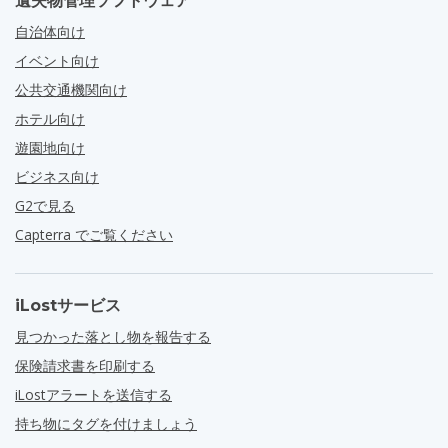
遺失物管理ソフトウェア
自治体向け
イベント向け
公共交通機関向け
ホテル向け
遊園地向け
ビジネス向け
G2で見る
Capterra でご覧ください
iLostサービス
見つかった落とし物を報告する
保険請求書を印刷する
iLostアラートを送信する
持ち物にタグを付けましょう