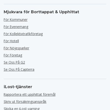
Mjukvara för Borttappat & Upphittat
För Kommuner
För Evenemang
För Kollektivtrafikföretag
För Hotell
För Nöjesparker
För Företag
Se Oss På G2
Se Oss På Capterra
iLost-tjänster
Rapportera ett upphittat föremål
Skriv ut försäkringsanspråk
Skicka en iLost-varning