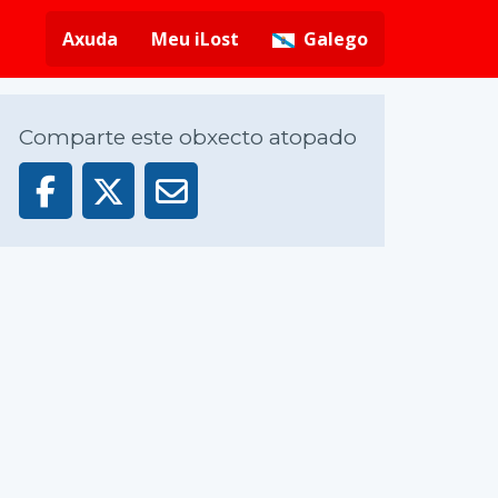
Axuda
Meu iLost
Galego
Comparte este obxecto atopado