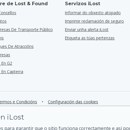
re de Lost & Found
Servizos iLost
Concellos
Informar do obxecto atopado
ntos
Imprimir reclamación de seguro
resas De Transporte Público
Enviar unha alerta iLost
is
Etiqueta as túas pertenzas
ques De Atraccións
resas
 En G2
En Capterra
ermos e Condicións
•
Configuración das cookies
n iLost
 para garantir que o sitio funciona correctamente e así p