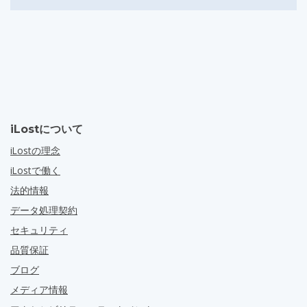
iLostについて
iLostの理念
iLostで働く
法的情報
データ処理契約
セキュリティ
品質保証
ブログ
メディア情報