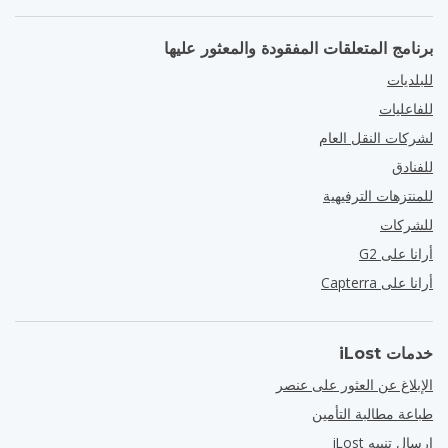
برنامج المتعلقات المفقودة والمعثور عليها
للبلديات
للفاعليات
لشركات النقل العام
للفنادق
للمنتزهات الترفيهية
للشركات
أرانا على G2
أرانا على Capterra
خدمات iLost
الإبلاغ عن العثور على عنصر
طباعة مطالبة التأمين
إرسال تنبيه iLost