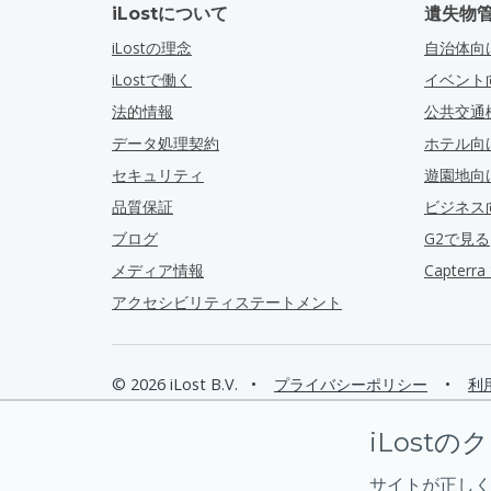
iLostについて
遺失物
iLostの理念
自治体向
iLostで働く
イベント
法的情報
公共交通
データ処理契約
ホテル向
セキュリティ
遊園地向
品質保証
ビジネス
ブログ
G2で見る
メディア情報
Capter
アクセシビリティステートメント
© 2026 iLost B.V.
•
プライバシーポリシー
•
利
iLostの
サイトが正しく