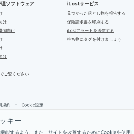
管理ソフトウェア
iLostサービス
け
見つかった落とし物を報告する
向け
保険請求書を印刷する
機関向け
iLostアラートを送信する
け
持ち物にタグを付けましょう
け
向け
ra でご覧ください
用規約
•
Cookie設定
クッキー
機能するよう、また、サイトを改善するためにCookieを使用