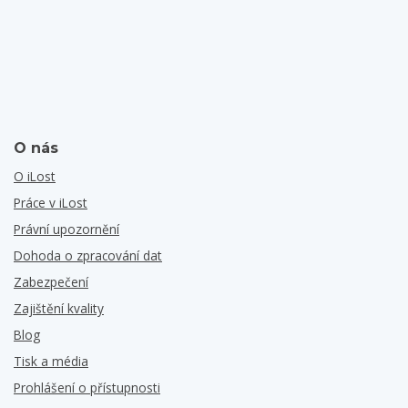
O nás
O iLost
Práce v iLost
Právní upozornění
Dohoda o zpracování dat
Zabezpečení
Zajištění kvality
Blog
Tisk a média
Prohlášení o přístupnosti