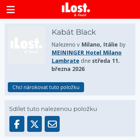
obsah
Kabát Black
Nalezeno v
Milano, Itálie
by
MEININGER Hotel Milano
Lambrate
dne
středa 11.
března 2026
Chci nárokovat tuto položku
Sdílet tuto nalezenou položku