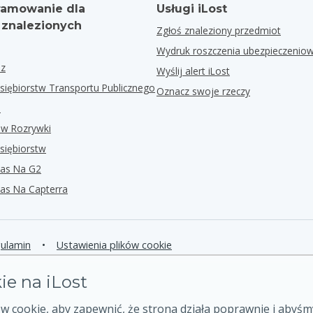
amowanie dla
Usługi iLost
 znalezionych
Zgłoś znaleziony przedmiot
Wydruk roszczenia ubezpieczenio
ez
Wyślij alert iLost
siębiorstw Transportu Publicznego
Oznacz swoje rzeczy
i
ów Rozrywki
siębiorstw
as Na G2
as Na Capterra
ulamin
•
Ustawienia plików cookie
kie na iLost
 cookie, aby zapewnić, że strona działa poprawnie i abyśm