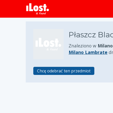
Płaszcz Bla
Znaleziono w
Milano
Milano Lambrate
d
Chcę odebrać ten przedmiot