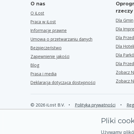
O nas
Oprogr
rzeczy
O iLost
Dla Gmin
Praca w iLost
Dla Impr
Informacje prawne
Dla Przed
Umowa o przetwarzaniu danych
Dla Hotel
Bezpieczeństwo
Dla Park
Zapewnienie jakości
Dla Przed
Blog
Zobacz N
Prasa i media
Zobacz N
Deklaracja dotycząca dostępności
© 2026 iLost B.V.
•
Polityka prywatności
•
Reg
Pliki coo
Używamy plików