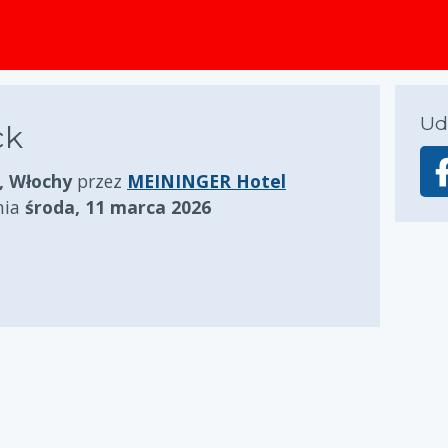
zawartości
Ud
ck
, Włochy
przez
MEININGER Hotel
nia
środa, 11 marca 2026