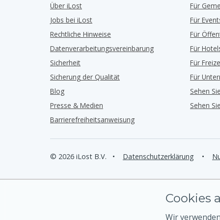
Über iLost
Für Geme
Jobs bei iLost
Für Event
Rechtliche Hinweise
Für Öffe
Datenverarbeitungsvereinbarung
Für Hotel
Sicherheit
Für Freiz
Sicherung der Qualität
Für Unte
Blog
Sehen Si
Presse & Medien
Sehen Si
Barrierefreiheitsanweisung
© 2026 iLost B.V.
•
Datenschutzerklärung
•
Nu
Cookies a
Wir verwenden 