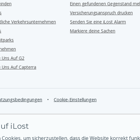
inden
Einen gefundenen Gegenstand me
s
Versicherungsanspruch drucken
ntliche Verkehrsunternehmen
Senden Sie eine iLost Alarm
s
Markiere deine Sachen
eitparks
rnehmen
e Uns Auf G2
e Uns Auf Capterra
tzungsbedingungen
•
Cookie-Einstellungen
uf iLost
Cookies, um sicherzustellen, dass die Website korrekt funk