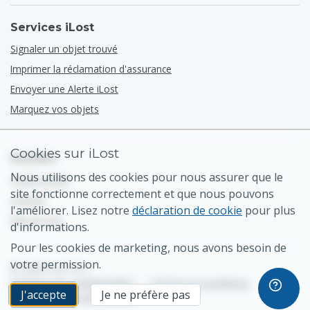
Services iLost
Signaler un objet trouvé
Imprimer la réclamation d'assurance
Envoyer une Alerte iLost
Marquez vos objets
Cookies sur iLost
Soutien
Nous utilisons des cookies pour nous assurer que le
Centre d'aide
site fonctionne correctement et que nous pouvons
Contact
l'améliorer. Lisez notre
déclaration de cookie
pour plus
Plan du site
d'informations.
Pour les cookies de marketing, nous avons besoin de
votre permission.
© 2026 iLost B.V.
Politique de confidentialité
•
Termes et Conditions
J'accepte
Je ne préfère pas
•
Paramètres des cookies