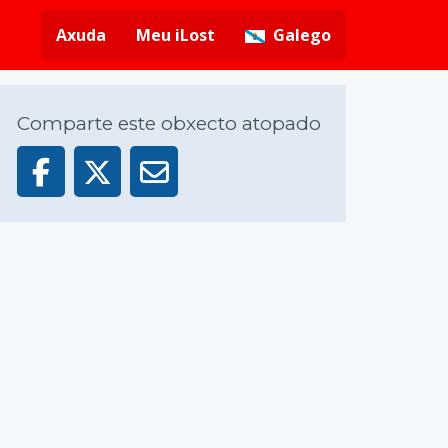
Axuda
Meu iLost
Galego
Comparte este obxecto atopado