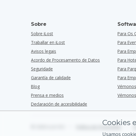
Sobre
Softwa
Sobre iLost
Para Os 
Traballar en iLost
Para Eve
Avisos legais
Para Emp
Acordo de Procesamento de Datos
Para Hote
Seguridade
Para Par
Garantía de calidade
Para Emp
Blog
Vémonos
Prensa e medios
Vémonos 
Declaración de accesibilidade
Cookies e
© 2026 iLost B.V.
•
Política de Privacidade
•
T
Usamos cookies