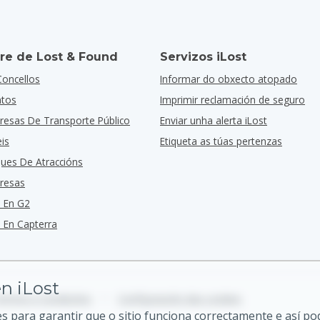
re de Lost & Found
Servizos iLost
Concellos
Informar do obxecto atopado
ntos
Imprimir reclamación de seguro
resas De Transporte Público
Enviar unha alerta iLost
is
Etiqueta as túas pertenzas
ques De Atraccións
resas
 En G2
En Capterra
n iLost
ermos e Condicións
•
Configuración das cookies
 para garantir que o sitio funciona correctamente e así p