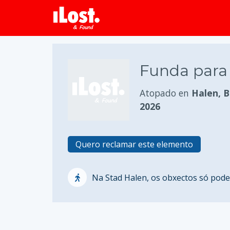
Funda para 
Atopado en
Halen, B
2026
Quero reclamar este elemento
Na Stad Halen, os obxectos só poden