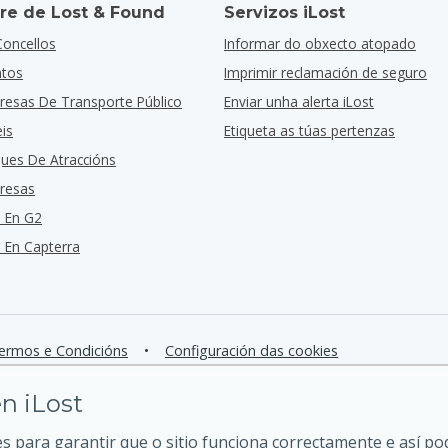
re de Lost & Found
Servizos iLost
Concellos
Informar do obxecto atopado
ntos
Imprimir reclamación de seguro
resas De Transporte Público
Enviar unha alerta iLost
is
Etiqueta as túas pertenzas
ques De Atraccións
resas
 En G2
En Capterra
ermos e Condicións
•
Configuración das cookies
n iLost
 para garantir que o sitio funciona correctamente e así p