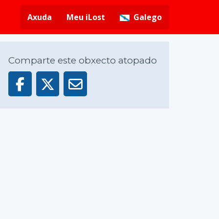
Axuda
Meu iLost
Galego
Comparte este obxecto atopado