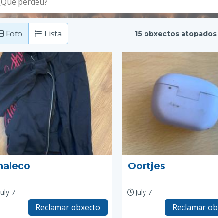
Foto
Lista
15 obxectos atopados
haleco
Oortjes
July 7
July 7
Reclamar obxecto
Reclamar ob