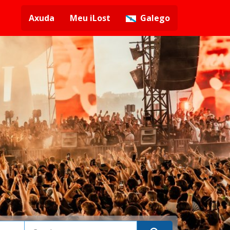
Axuda
Meu iLost
Galego