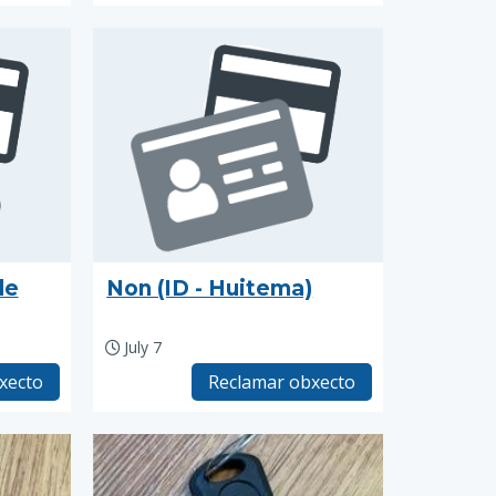
de
Non (ID - Huitema)
July 7
xecto
Reclamar obxecto