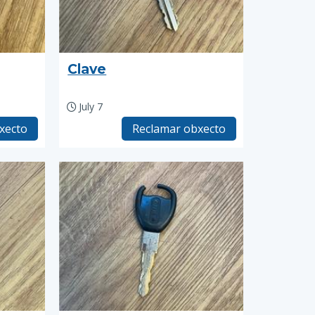
Clave
July 7
xecto
Reclamar obxecto