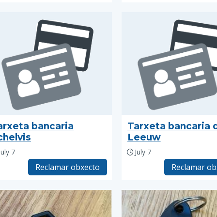
arxeta bancaria
Tarxeta bancaria 
chelvis
Leeuw
July 7
July 7
Reclamar obxecto
Reclamar ob