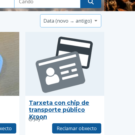
Tarxeta con chip de
transporte público
Kroon
July 7
xecto
Reclamar obxecto