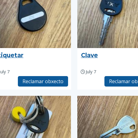
tiquetar
Clave
July 7
July 7
Reclamar obxecto
Reclamar ob