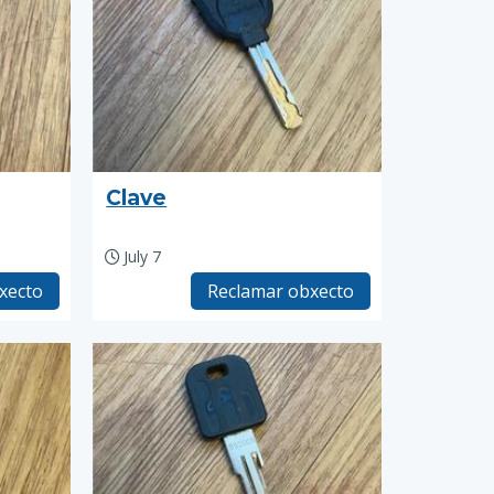
Clave
July 7
xecto
Reclamar obxecto