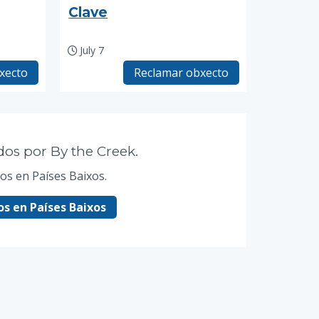
Clave
July 7
xecto
Reclamar obxecto
dos por By the Creek.
os en Países Baixos.
s en Países Baixos