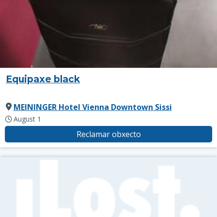
Equipaxe black
MEININGER Hotel Vienna Downtown Sissi
August 1
Reclamar obxecto