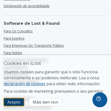
Declaración de accesibilidade
Software de Lost & Found
Para Os Concellos
Para Eventos
Para Empresas De Transporte Público
Para Hoteis
Para Parques De Atraccións
Cookies en iLost
Para Empresas
Usamos cookies para garantir que o sitio funciona
Vémonos En G2
correctamente e así podemos melloralo. Lea a nosa
Vémonos En Capterra
declaración de cookies
para obter máis información.
Para cookies de marketing precisamos o seu permiso.
Servizos iLost
Acepto
Máis ben non
Informar do obxecto atopado