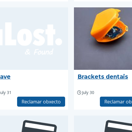
lave
Brackets dentais
July 31
July 30
Reclamar obxecto
Reclamar ob