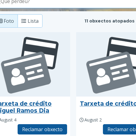
Foto
Lista
11 obxectos atopados
arxeta de crédito
Tarxeta de crédit
iguel Ramos Dia
August 4
August 2
Reclamar obxecto
Reclamar ob