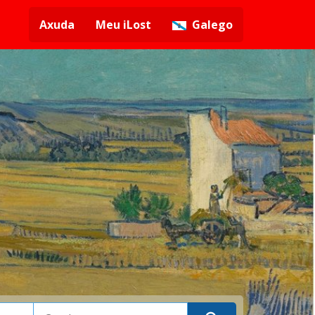
Axuda
Meu iLost
Galego