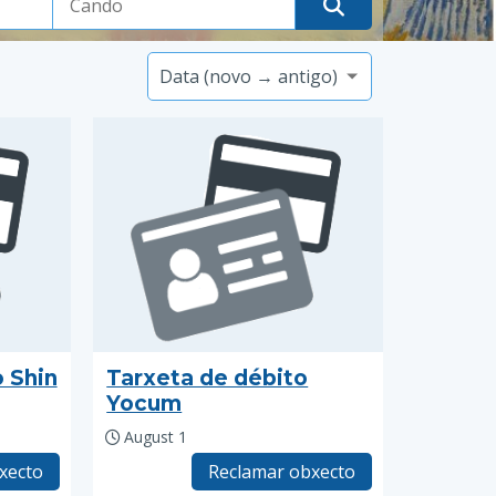
o Shin
Tarxeta de débito
Yocum
August 1
xecto
Reclamar obxecto