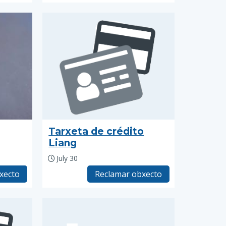
Tarxeta de crédito
Liang
July 30
xecto
Reclamar obxecto