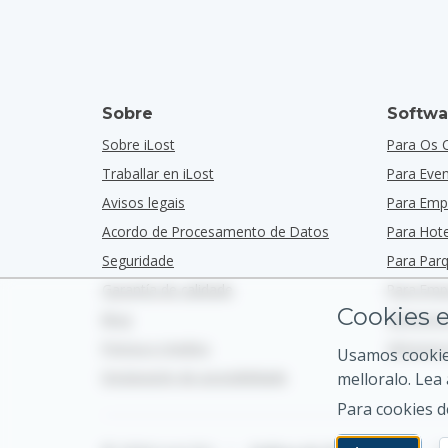
Sobre
Softwa
Sobre iLost
Para Os 
Traballar en iLost
Para Eve
Avisos legais
Para Emp
Acordo de Procesamento de Datos
Para Hote
Seguridade
Para Par
Garantía de calidade
Para Emp
Cookies e
Blog
Vémonos
Prensa e medios
Vémonos 
Usamos cookies
Declaración de accesibilidade
melloralo. Lea
Para cookies d