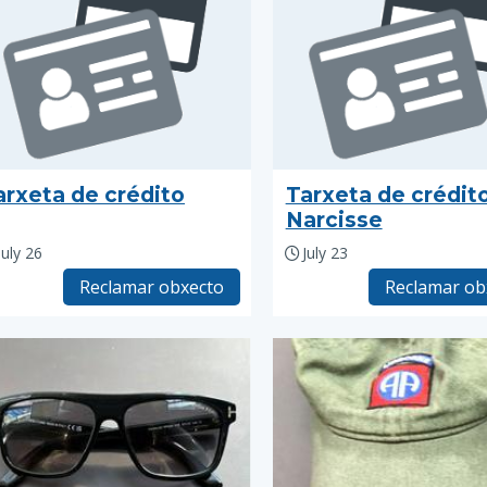
arxeta de crédito
Tarxeta de crédit
Narcisse
July 26
July 23
Reclamar obxecto
Reclamar ob