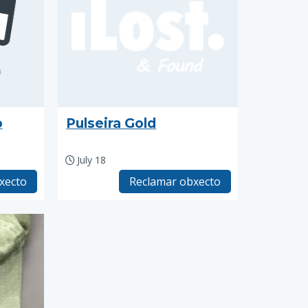
o
Pulseira Gold
July 18
xecto
Reclamar obxecto