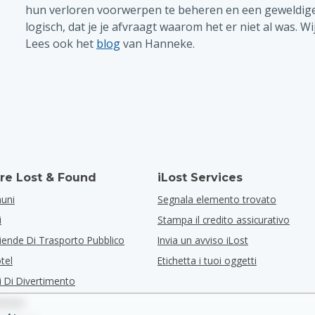
hun verloren voorwerpen te beheren en een geweldige s
logisch, dat je je afvraagt waarom het er niet al was. W
Lees ook het
blog
van Hanneke.
re Lost & Found
iLost Services
muni
Segnala elemento trovato
i
Stampa il credito assicurativo
iende Di Trasporto Pubblico
Invia un avviso iLost
tel
Etichetta i tuoi oggetti
i Di Divertimento
mprese