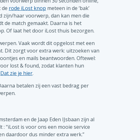
nden voorwerp binnen 30 seconden online,
t de
rode iLost knop
meteen in de ‘bak’
d zijn/haar voorwerp, dan kan men die
dt de match gemaakt. Daarna is het
p. Of laat het door iLost thuis bezorgen.
werpen. Vaak wordt dit opgelost met een
. Dit zorgt voor extra werk: uitzoeken van
oontjes en mails beantwoorden. Oftewel:
voor lost & found, zodat klanten hun
?
Dat zie je hier
.
Daarna betalen zij een vast bedrag per
werpen.
sterdam en de Jaap Eden IJsbaan zijn al
 : “iLost is voor ons een mooie service
en daardoor dus minder extra werk.”