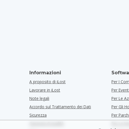
Informazioni
Softwa
A proposito di iLost
Per I Co
Lavorare in iLost
Per Event
Note legali
Per Le Az
Accordo sul Trattamento dei Dati
Per Gli Ho
Sicurezza
Per Parch
Garanzia di qualità
Per Le I