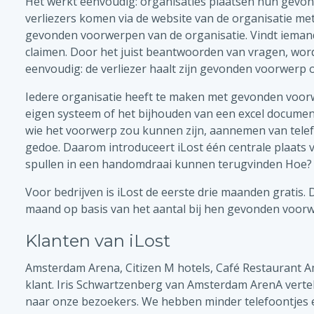
Het werkt eenvoudig: organisaties plaatsen hun gevo
verliezers komen via de website van de organisatie me
gevonden voorwerpen van de organisatie. Vindt ieman
claimen. Door het juist beantwoorden van vragen, wor
eenvoudig: de verliezer haalt zijn gevonden voorwerp o
Iedere organisatie heeft te maken met gevonden voor
eigen systeem of het bijhouden van een excel document
wie het voorwerp zou kunnen zijn, aannemen van telef
gedoe. Daarom introduceert iLost één centrale plaats 
spullen in een handomdraai kunnen terugvinden Hoe
Voor bedrijven is iLost de eerste drie maanden gratis. 
maand op basis van het aantal bij hen gevonden voor
Klanten van iLost
Amsterdam Arena, Citizen M hotels, Café Restaurant Am
klant. Iris Schwartzenberg van Amsterdam ArenA vertelt
naar onze bezoekers. We hebben minder telefoontjes 