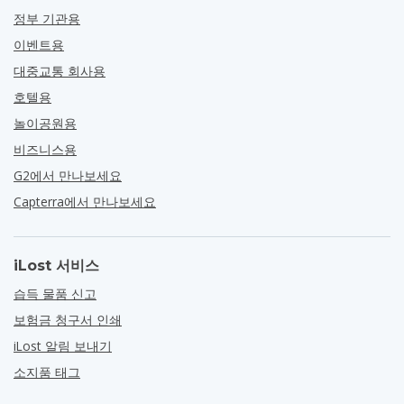
정부 기관용
이벤트용
대중교통 회사용
호텔용
놀이공원용
비즈니스용
G2에서 만나보세요
Capterra에서 만나보세요
iLost 서비스
습득 물품 신고
보험금 청구서 인쇄
iLost 알림 보내기
소지품 태그