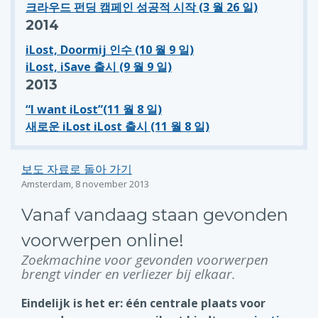
크라우드 펀딩 캠페인 성공적 시작 (3 월 26 일)
2014
iLost, Doormij 인수 (10 월 9 일)
iLost, iSave 출시 (9 월 9 일)
2013
“I want iLost”(11 월 8 일)
새로운 iLost iLost 출시 (11 월 8 일)
보도 자료로 돌아 가기
Amsterdam, 8 november 2013
Vanaf vandaag staan gevonden
voorwerpen online!
Zoekmachine voor gevonden voorwerpen
brengt vinder en verliezer bij elkaar.
Eindelijk is het er: één centrale plaats voor