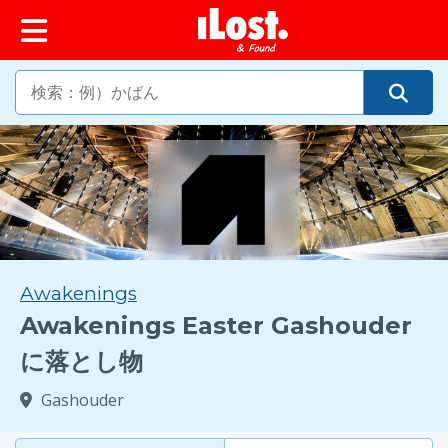
ップ
Awakenings
Awakenings Easter Gashouder
に落とし物
Gashouder