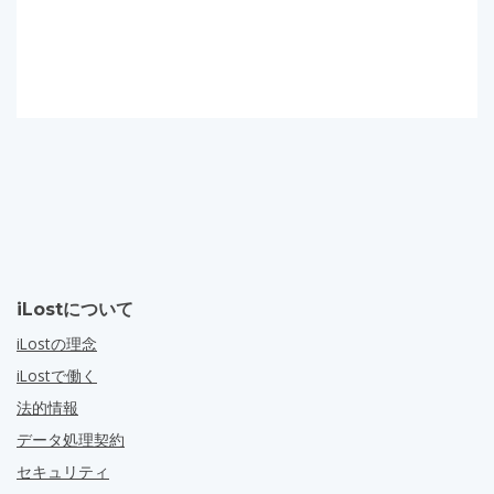
iLostについて
iLostの理念
iLostで働く
法的情報
データ処理契約
セキュリティ