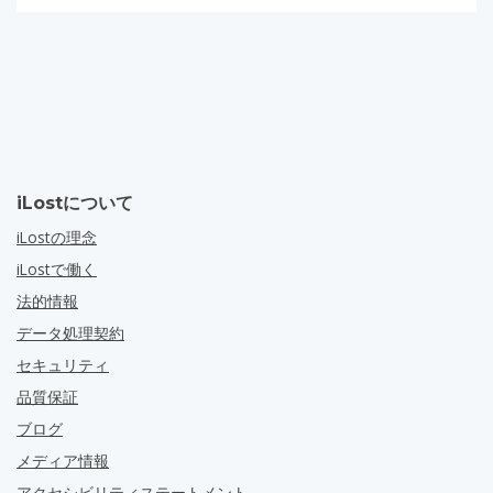
iLostについて
iLostの理念
iLostで働く
法的情報
データ処理契約
セキュリティ
品質保証
ブログ
メディア情報
アクセシビリティステートメント