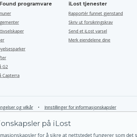
 Found programvare
iLost tjenester
muner
Rapportér funnet gjenstand
ngementer
Skriv ut forsikringskrav
ktivselskaper
Send et iLost varsel
ler
Merk eiendelene dine
øyelsesparker
fter
å G2
å Capterra
ngelser og vilkår
•
Innstillinger for informasjonskapsler
onskapsler på iLost
rmasjonskapsler for å sikre at nettstedet fungerer som det sk