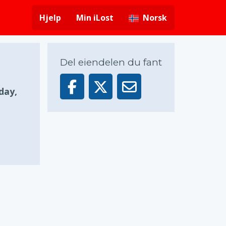
Hjelp
Min iLost
Norsk
Del eiendelen du fant
day,