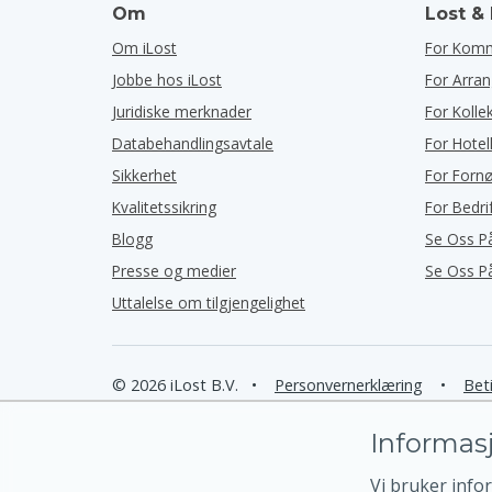
Om
Lost &
Om iLost
For Kom
Jobbe hos iLost
For Arra
Juridiske merknader
For Kolle
Databehandlingsavtale
For Hotel
Sikkerhet
For Forn
Kvalitetssikring
For Bedri
Blogg
Se Oss P
Presse og medier
Se Oss P
Uttalelse om tilgjengelighet
© 2026 iLost B.V.
•
Personvernerklæring
•
Beti
Informasj
Vi bruker info