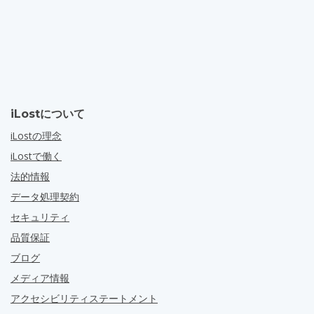
iLostについて
iLostの理念
iLostで働く
法的情報
データ処理契約
セキュリティ
品質保証
ブログ
メディア情報
アクセシビリティステートメント