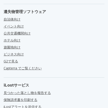
遺失物管理ソフトウェア
自治体向け
イベント向け
公共交通機関向け
ホテル向け
遊園地向け
ビジネス向け
G2で見る
Capterra でご覧ください
iLostサービス
見つかった落とし物を報告する
保険請求書を印刷する
iLostアラートを送信する