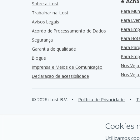
e Acha
Sobre a iLost
Para Muni
Trabalhar na iLost
Para Eve
Avisos Legais
Para Emp
Acordo de Processamento de Dados
Para Hoté
Segurança
Para Par
Garantia de qualidade
Para Emp
Blogue
Nos Veja
Imprensa e Meios de Comunicação
Nos Veja
Declaração de acessibilidade
© 2026 iLost B.V.
•
Política de Privacidade
•
T
Cookies n
Utilizamos coo