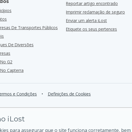
dos
Reportar artigo encontrado
cípios
Imprimir reclamação de seguro
ntos
Enviar um alerta iLost
resas De Transportes Públicos
Etiquete os seus pertences
is
ques De Diversões
resas
 No G2
 No Capterra
ermos e Condições
•
Definições de Cookies
o iLost
kies para assegurar que o site funciona corretamente, bem