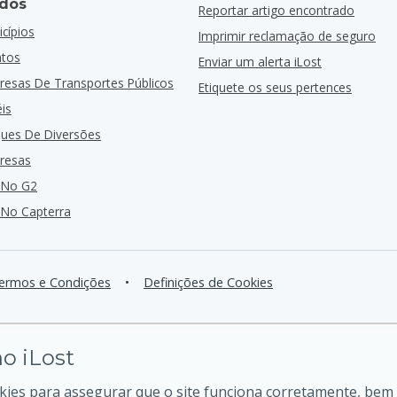
dos
Reportar artigo encontrado
cípios
Imprimir reclamação de seguro
ntos
Enviar um alerta iLost
resas De Transportes Públicos
Etiquete os seus pertences
is
ques De Diversões
resas
 No G2
 No Capterra
ermos e Condições
•
Definições de Cookies
o iLost
kies para assegurar que o site funciona corretamente, bem