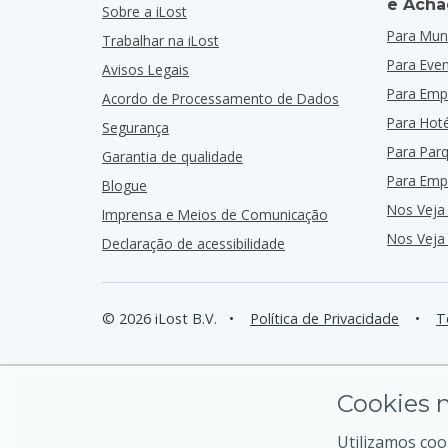
e Acha
Sobre a iLost
Para Muni
Trabalhar na iLost
Para Eve
Avisos Legais
Para Emp
Acordo de Processamento de Dados
Para Hoté
Segurança
Para Par
Garantia de qualidade
Para Emp
Blogue
Nos Veja
Imprensa e Meios de Comunicação
Nos Veja
Declaração de acessibilidade
© 2026 iLost B.V.
•
Política de Privacidade
•
T
Cookies n
Utilizamos coo