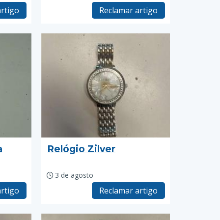
rtigo
Reclamar artigo
a
Relógio Zilver
3 de agosto
rtigo
Reclamar artigo