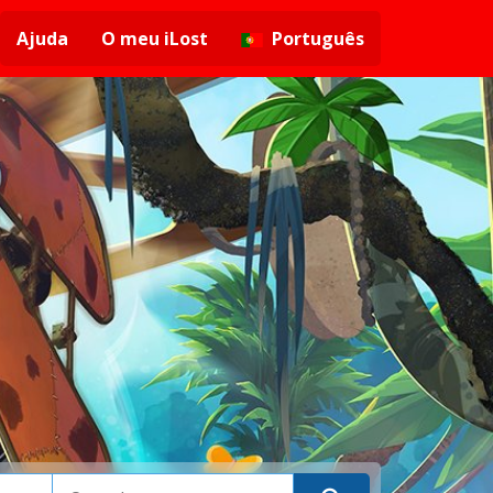
Ajuda
O meu iLost
Português