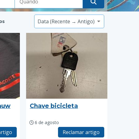
os
auw
Chave bicicleta
6 de agosto
rtigo
Reclamar artigo