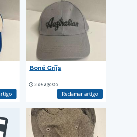
w
Boné Grijs
3 de agosto
rtigo
Reclamar artigo