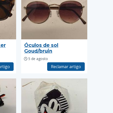
ter
Óculos de sol
Goud/bruin
5 de agosto
rtigo
Reclamar artigo