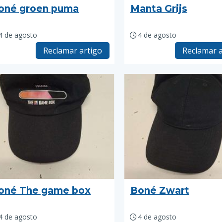
oné groen puma
Manta Grijs
4 de agosto
4 de agosto
Reclamar artigo
Reclamar a
oné The game box
Boné Zwart
4 de agosto
4 de agosto