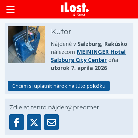
Kufor
Nájdené v
Salzburg, Rakúsko
nálezcom
MEININGER Hotel
Salzburg City Center
dňa
utorok 7. apríla 2026
Chcem si uplatniť nárok na túto položku
Zdieľať tento nájdený predmet