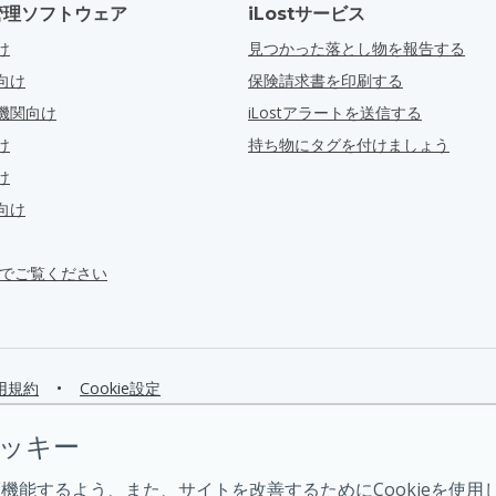
管理ソフトウェア
iLostサービス
け
見つかった落とし物を報告する
向け
保険請求書を印刷する
機関向け
iLostアラートを送信する
け
持ち物にタグを付けましょう
け
向け
ra でご覧ください
用規約
•
Cookie設定
クッキー
機能するよう、また、サイトを改善するためにCookieを使用