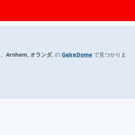
ップ
日
、
Arnhem, オランダ
, の
GelreDome
で見つかりま