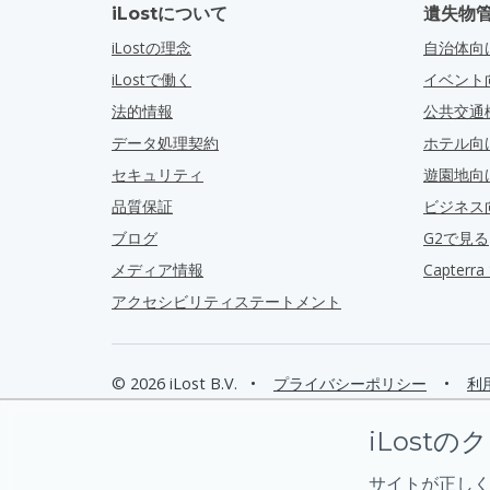
iLostについて
遺失物
iLostの理念
自治体向
iLostで働く
イベント
法的情報
公共交通
データ処理契約
ホテル向
セキュリティ
遊園地向
品質保証
ビジネス
ブログ
G2で見る
メディア情報
Capter
アクセシビリティステートメント
© 2026 iLost B.V.
•
プライバシーポリシー
•
利
iLostの
サイトが正しく