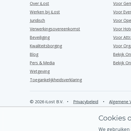
Over iLost
Voor Ge
Werken bij iLost
Voor Ev
Juridisch
Voor Ope
Verwerkingsovereenkomst
Voor Hot
Beveiliging
Voor Attr
Kwaliteitsborging
Voor Org
Blog
Bekijk O
Pers & Media
Bekijk O
Wetgeving
Toegankelijkheidsverklaring
© 2026 iLost B.V.
•
Privacybeleid
•
Algemene 
Cookies o
We gebruiken c