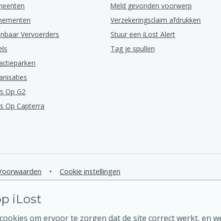
meenten
Meld gevonden voorwerp
enementen
Verzekeringsclaim afdrukken
nbaar Vervoerders
Stuur een iLost Alert
els
Tag je spullen
actieparken
anisaties
ns Op G2
ns Op Capterra
Voorwaarden
•
Cookie instellingen
p iLost
ookies om ervoor te zorgen dat de site correct werkt, en w