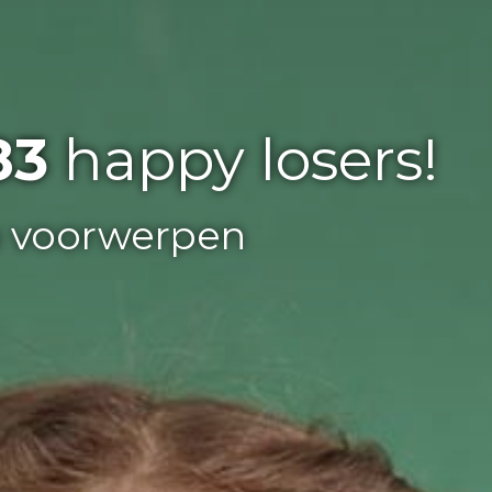
83
happy losers!
n voorwerpen