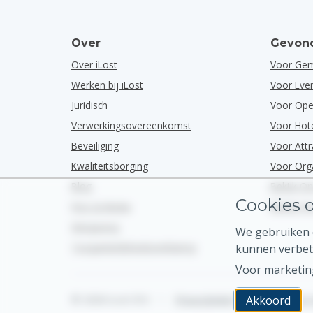
Over
Gevond
Over iLost
Voor Ge
Werken bij iLost
Voor Ev
Juridisch
Voor Ope
Verwerkingsovereenkomst
Voor Hot
Beveiliging
Voor Attr
Kwaliteitsborging
Voor Org
Blog
Bekijk O
Cookies o
Pers & Media
Bekijk O
Wetgeving
We gebruiken c
Toegankelijkheidsverklaring
kunnen verbet
Voor marketin
© 2026 iLost B.V.
•
Privacybeleid
•
Akkoord
Algemene 