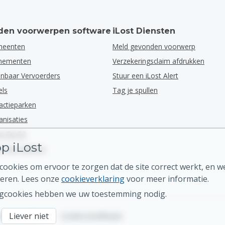
en voorwerpen software
iLost Diensten
meenten
Meld gevonden voorwerp
enementen
Verzekeringsclaim afdrukken
nbaar Vervoerders
Stuur een iLost Alert
els
Tag je spullen
actieparken
anisaties
ns Op G2
p iLost
ns Op Capterra
ookies om ervoor te zorgen dat de site correct werkt, en w
eren. Lees onze
cookieverklaring
voor meer informatie.
gcookies hebben we uw toestemming nodig.
Voorwaarden
Liever niet
•
Cookie instellingen