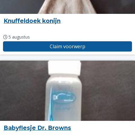
Knuffeldoek konijn
5 augustus
Claim voorwerp
Babyflesje Dr. Browns