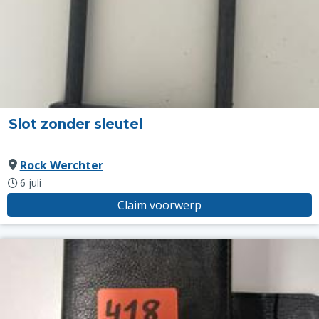
Slot zonder sleutel
Rock Werchter
6 juli
Claim voorwerp