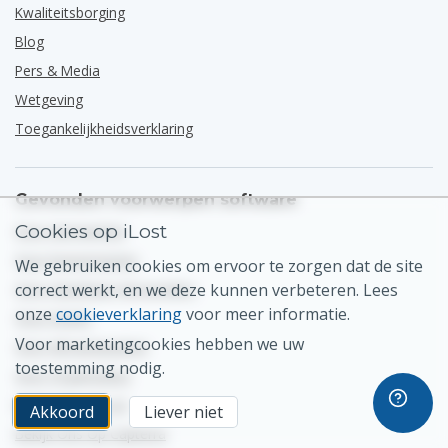
Kwaliteitsborging
Blog
Pers & Media
Wetgeving
Toegankelijkheidsverklaring
Gevonden voorwerpen software
Cookies op iLost
Voor Gemeenten
Voor Evenementen
We gebruiken cookies om ervoor te zorgen dat de site
correct werkt, en we deze kunnen verbeteren. Lees
Voor Openbaar Vervoerders
onze
cookieverklaring
voor meer informatie.
Voor Hotels
Voor marketingcookies hebben we uw
Voor Attractieparken
toestemming nodig.
Voor Organisaties
Bekijk Ons Op G2
Akkoord
Liever niet
Bekijk Ons Op Capterra