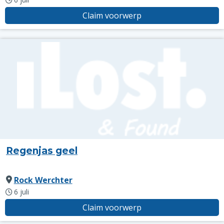
Claim voorwerp
Regenjas geel
Rock Werchter
6 juli
Claim voorwerp