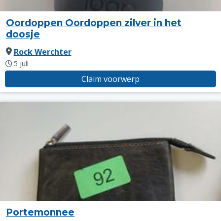
Oordoppen Oordoppen zilver in het
doosje
Rock Werchter
5 juli
Claim voorwerp
Portemonnee