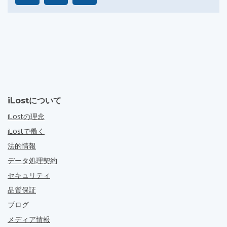
iLostについて
iLostの理念
iLostで働く
法的情報
データ処理契約
セキュリティ
品質保証
ブログ
メディア情報