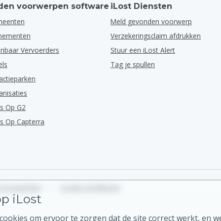
en voorwerpen software
iLost Diensten
meenten
Meld gevonden voorwerp
enementen
Verzekeringsclaim afdrukken
nbaar Vervoerders
Stuur een iLost Alert
els
Tag je spullen
actieparken
anisaties
ns Op G2
ns Op Capterra
Voorwaarden
•
Cookie instellingen
p iLost
ookies om ervoor te zorgen dat de site correct werkt, en w