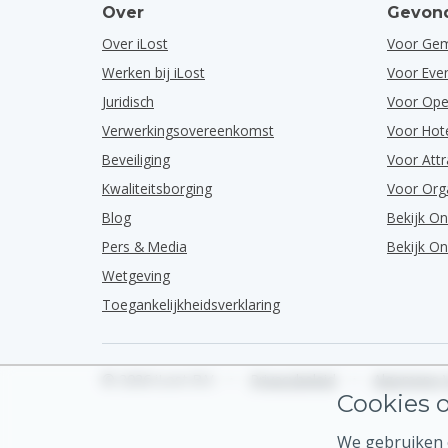
Over
Gevond
Over iLost
Voor Ge
Werken bij iLost
Voor Ev
Juridisch
Voor Ope
Verwerkingsovereenkomst
Voor Hot
Beveiliging
Voor Attr
Kwaliteitsborging
Voor Org
Blog
Bekijk O
Pers & Media
Bekijk O
Wetgeving
Toegankelijkheidsverklaring
© 2026 iLost B.V.
•
Privacybeleid
•
Algemene 
Cookies o
We gebruiken c