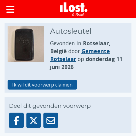
Autosleutel
Gevonden in
Rotselaar,
België
door
Gemeente
Rotselaar
op
donderdag 11
juni 2026
Ik wil dit voorwerp claimen
Deel dit gevonden voorwerp